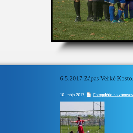
1
2
3
4
5
6.5.2017 Zápas Veľké Kosto
10. mája 2017
,
Fotogaléria zo zápasov