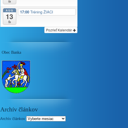
St
AUG
17:00
Tréning ŽIACI
13
Št
Pozrieť Kalendár
Obec Banka
Archív článkov
Archív článkov