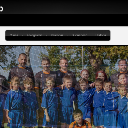
O nás
Fotogaléria
Kalendár
Súčasnosť
História