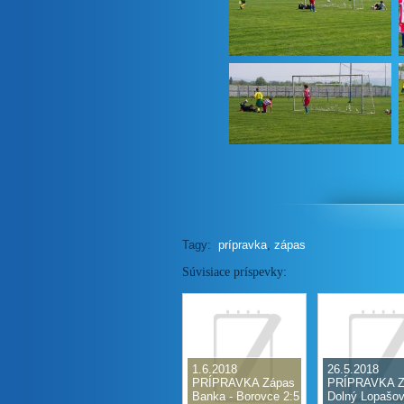
Tagy:
prípravka
,
zápas
Súvisiace príspevky:
1.6.2018
26.5.2018
PRÍPRAVKA Zápas
PRÍPRAVKA Z
Banka - Borovce 2:5
Dolný Lopašov