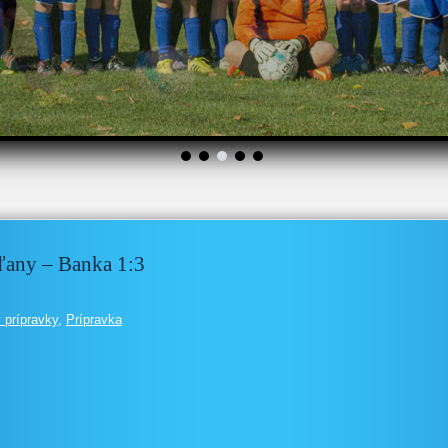
ľany – Banka 1:3
 prípravky
,
Prípravka