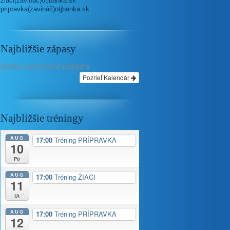
ziaci(zavináč)otjbanka.sk
pripravka(zavináč)otjbanka.sk
Najbližšie zápasy
Žiadne pripravované podujatia.
Pozrieť Kalendár
Najbližšie tréningy
AUG
17:00
Tréning PRÍPRAVKA
10
Po
AUG
17:00
Tréning ŽIACI
11
Ut
AUG
17:00
Tréning PRÍPRAVKA
12