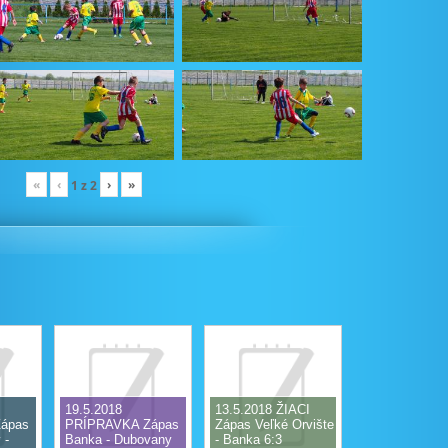
«
‹
›
»
1
z
2
19.5.2018
13.5.2018 ŽIACI
ápas
PRÍPRAVKA Zápas
Zápas Veľké Orvište
 -
Banka - Dubovany
- Banka 6:3