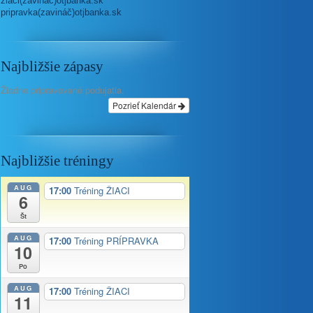
ziaci(zavináč)otjbanka.sk
pripravka(zavináč)otjbanka.sk
Najbližšie zápasy
Žiadne pripravované podujatia.
Pozrieť Kalendár
Najbližšie tréningy
AUG
17:00
Tréning ŽIACI
6
Št
AUG
17:00
Tréning PRÍPRAVKA
10
Po
AUG
17:00
Tréning ŽIACI
11