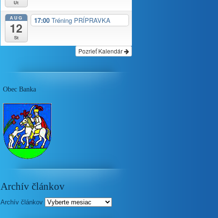
Ut
AUG
17:00
Tréning PRÍPRAVKA
12
St
Pozrieť Kalendár
Obec Banka
Archív článkov
Archív článkov