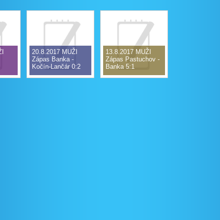
ŽI
20.8.2017 MUŽI
13.8.2017 MUŽI
Zápas Banka -
Zápas Pastuchov -
Kočín-Lančár 0:2
Banka 5:1