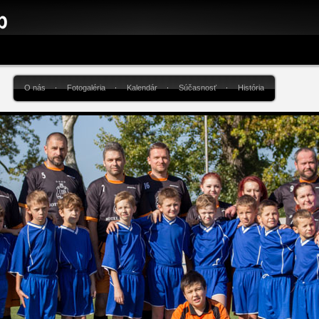
O nás
Fotogaléria
Kalendár
Súčasnosť
História