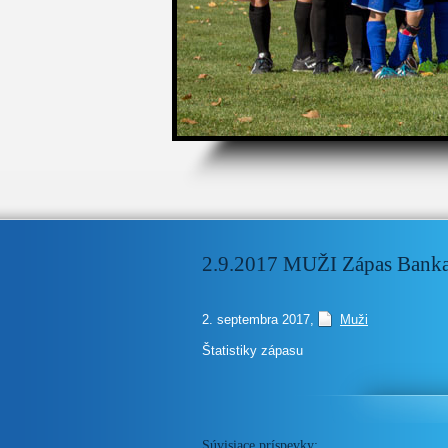
1
2
3
4
5
2.9.2017 MUŽI Zápas Banka 
2. septembra 2017
,
Muži
Štatistiky zápasu
Súvisiace príspevky: