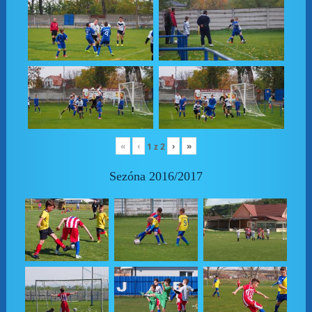
«
‹
›
»
1
z
2
Sezóna 2016/2017