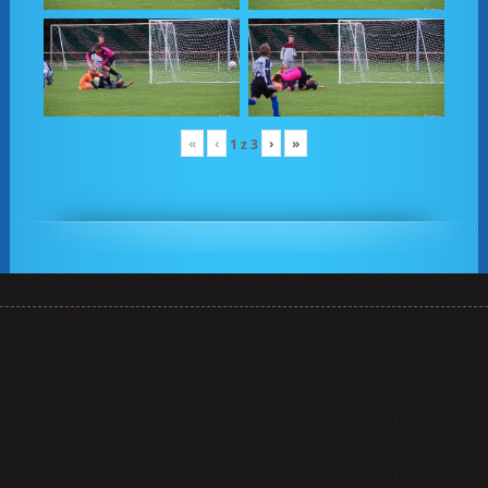
«
‹
›
»
1
z
3