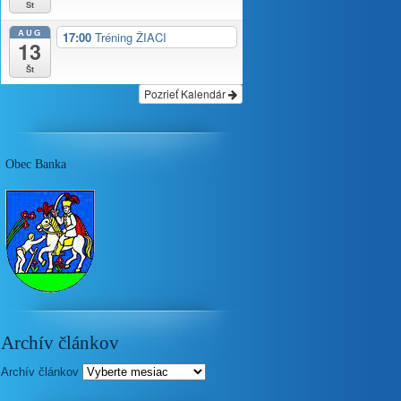
St
AUG
17:00
Tréning ŽIACI
13
Št
Pozrieť Kalendár
Obec Banka
Archív článkov
Archív článkov