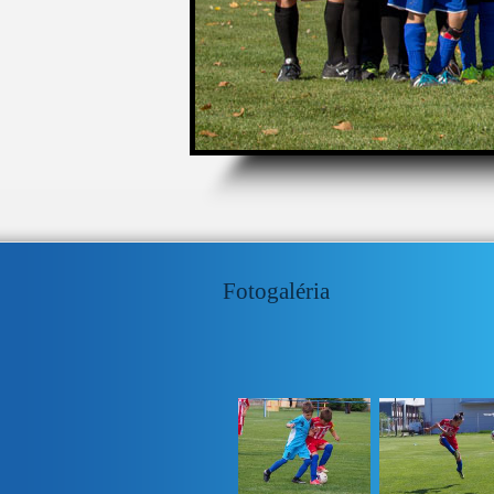
1
2
3
4
5
Fotogaléria