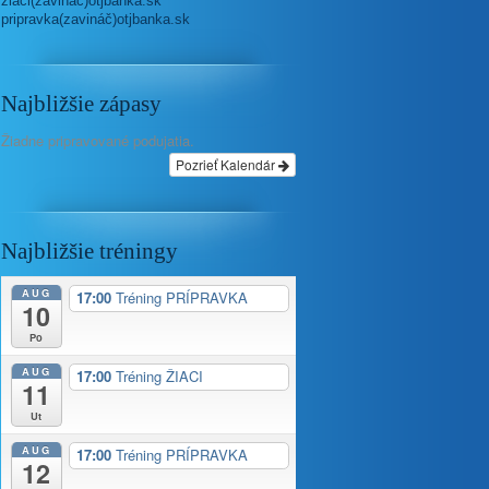
ziaci(zavináč)otjbanka.sk
pripravka(zavináč)otjbanka.sk
Najbližšie zápasy
Žiadne pripravované podujatia.
Pozrieť Kalendár
Najbližšie tréningy
AUG
17:00
Tréning PRÍPRAVKA
10
Po
AUG
17:00
Tréning ŽIACI
11
Ut
AUG
17:00
Tréning PRÍPRAVKA
12