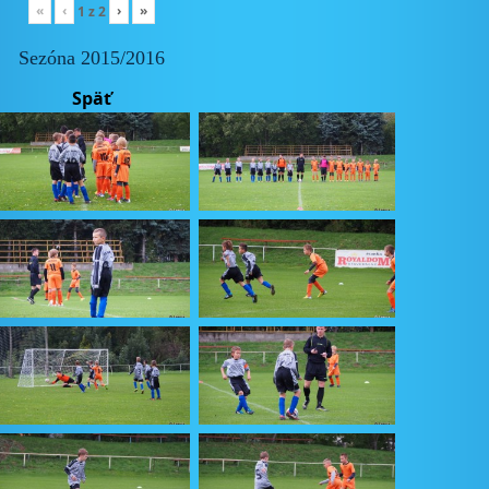
«
‹
›
»
1
z
2
Sezóna 2015/2016
Späť