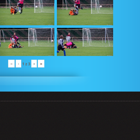
«
‹
›
»
1
z
3