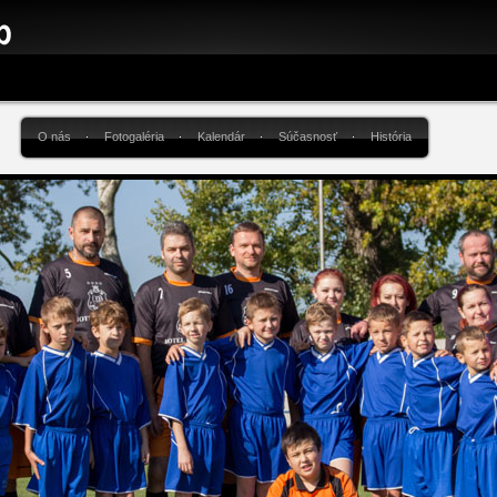
O nás
Fotogaléria
Kalendár
Súčasnosť
História